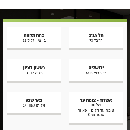
תל אביב
פתח תקווה
הרצל 73
בן ציון גליס 32
ירושלים
ראשון לציון
יד חרוצים 16
משה לוי 14
אשדוד - צומת עד
באר שבע
הלום
אליהו נאווי 24
צומת עד הלום - פאוור
סנטר One