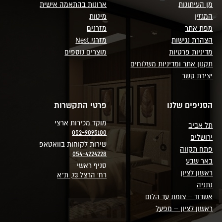
מן העיתונות
ארונות בהתאמה אישית
המגזין
מיטות
מפת אתר
מזרנים
הצהרת נגישות
מזרני Nest
מדיניות פרטיות
מוצרים נוספים
תקנון אתר ומדיניות משלוחים
יצירת קשר
הסניפים שלנו
פרטי התקשרות
מוקד מכירות ארצי
תל אביב
052-9095100
ירושלים
שירות לקוחות בוואטאפ
פתח תקווה
054-4224228
באר שבע
סניף ראשי
ראשון לציון
רח' הרצל 73, ת"א
נתניה
אשדוד – צומת עד הלום
ראשון לציון – מפעל