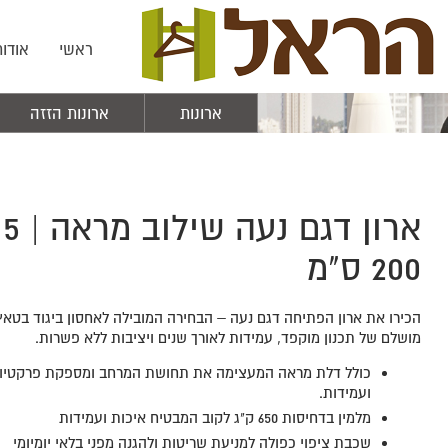
ראשי
אודות
ארונות
ארונות הזזה
א
200 ס"מ
הכירו את ארון הפתיחה דגם נעה – הבחירה המובילה לאחסון ביגוד בטאץ' 
מושלם של תכנון מוקפד, עמידות לאורך שנים ויציבות ללא פשרות.
כולל דלת מראה המעצימה את תחושת המרחב ומספקת פרקטיות
ועמידות.
מלמין בדחיסות 650 ק"ג לקוב המבטיח איכות ועמידות
שכבת ציפוי כפולה למניעת שריטות ולהגנה מפני בלאי יומיומי