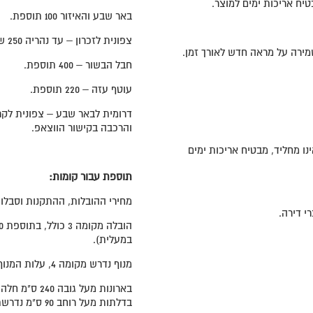
באר שבע והאיזור 100 תוספת.
צפונית לזכרון – עד נהריה 250 ש"ח תוספת – יש ליצור קשר בקישור הווצאפ טרם ההזמנה
מירה על מראה חדש לאורך זמן.
חבל הבשור – 400 תוספת.
עוטף עזה – 220 תוספת.
דרומית לבאר שבע – צפונית לקרי
והרכבה בקישור הווצאפ.
ינו מחליד, מבטיח אריכות ימים
תוספת עבור קומות:
מחירי ההובלות, ההתקנות וסבלות 
 דירה.
במעלית).
מנוף נדרש מקומה 4, עלות המנוף תחול על הלקוח ותשולם ע"י הלקוח ישירות לספק.
בארונות מעל גובה 240 ס"מ חלה תוספת תשלום של 100 ש"ח.
בדלתות מעל רוחב 90 ס"מ נדרשת תוספת 100 ש"ח לדלת המשוכללת במחיר הארון המוצג.