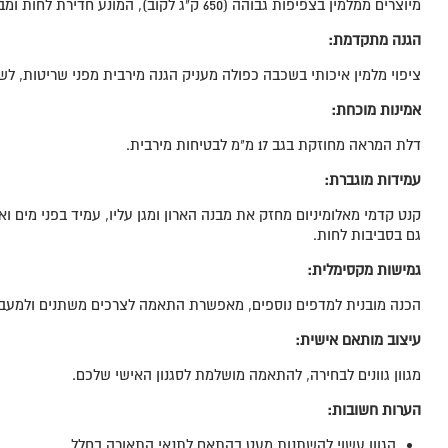
מיוצרים ממלמין בצפיפות גבוהה (650 ק"ג לקוב), המונע חדירת לחות ומבטיח אריכות ימים למוצר.
הגנה מתקדמת
:
ציפוי מלמין איכותי בשכבה כפולה מעניק הגנה מירבית מפני שריטות, לש
אמינות מוכחת:
דלת המראה מחוזקת בגב 17 מ"מ לבטיחות מירבית.
עמידות מוגברת:
קנט קדמי מאלומיניום מחזק את מבנה הארון ומגן עליו, עמיד בפני מים וא
גם בסביבות לחות.
גמישות מקסימלית
:
הכנה מובנית למדפים נוספים, מאפשרת התאמה לצרכים משתנים ולמעברי
עיצוב מותאם אישית
:
מגוון גוונים לבחירה, להתאמה מושלמת לסגנון האישי שלכם.
הערות חשובות
:
הגוון עשוי להשתנות מעט בהתאם לתנאי התאורה בחלל.