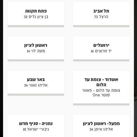
תל אביב
פתח תקווה
הרצל 73
בן ציון גליס 32
ירושלים
ראשון לציון
יד חרוצים 16
משה לוי 14
אשדוד - צומת עד
באר שבע
הלום
אליהו נאווי 24
צומת עד הלום - פאוור
סנטר One
מפעל- ראשון לציון
נתניה - סניף חדש
אליהו איתן 34
גיבורי ישראל 10