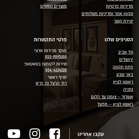
מדיניות פרטיות
מוצרים נוספים
תקנון אתר ומדיניות משלוחים
יצירת קשר
הסניפים שלנו
פרטי התקשרות
מוקד מכירות ארצי
תל אביב
052-9095100
ירושלים
שירות לקוחות בוואטאפ
פתח תקווה
054-4224228
באר שבע
סניף ראשי
ראשון לציון
רח' הרצל 73, ת"א
נתניה
אשדוד – צומת עד הלום
ראשון לציון – מפעל
עקבו אחרינו