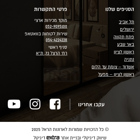
הסניפים שלנו
פרטי התקשרות
מוקד מכירות ארצי
תל אביב
052-9095100
ירושלים
שירות לקוחות בוואטאפ
פתח תקווה
054-4224228
באר שבע
סניף ראשי
ראשון לציון
רח' הרצל 73, ת"א
נתניה
אשדוד – צומת עד הלום
ראשון לציון – מפעל
עקבו אחרינו
© כל הזכויות שמורות לארונות הראל 2025
שיווק דיגיטלי ובניית אתר
דיגיטל