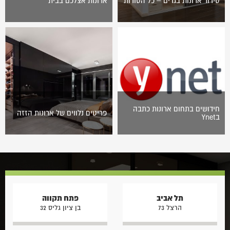
סידור ארונות בגדים – כל הסודות
ארונות אצלכם בבית
אנו נמצאים בתקופת תפר שבין
[envira-gallery id="7273"]
סוף החורף, תחילת אביב קצר
וקולע וכניסה אל הקיץ הישראלי.
בתקופה הזאת, יודע כל אחד…
חידושים בתחום ארונות כתבה
פריטים נלווים של ארונות הזזה
בYnet
כל מה שצריך לדעת לפני
בכל בית בעולם אחד הדברים
שרוכשים ארון, אתר Ynet ערך
הראשונים והבסיסיים שיש בו
ביקור בארונות הראל והגיע
הם ארונות. הארונות הם מקומות
לכמה מסקנות מעניינות!
אחסון גדולים, העשויים בדרך
שיקולים בבחירת ארון…
כלל מעץ,…
תל אביב
פתח תקווה
הרצל 73
בן ציון גליס 32