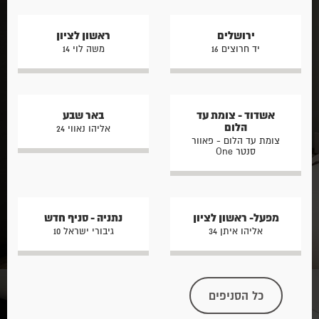
ירושלים
ראשון לציון
יד חרוצים 16
משה לוי 14
אשדוד - צומת עד
באר שבע
הלום
אליהו נאווי 24
צומת עד הלום - פאוור
סנטר One
מפעל- ראשון לציון
נתניה - סניף חדש
אליהו איתן 34
גיבורי ישראל 10
כל הסניפים