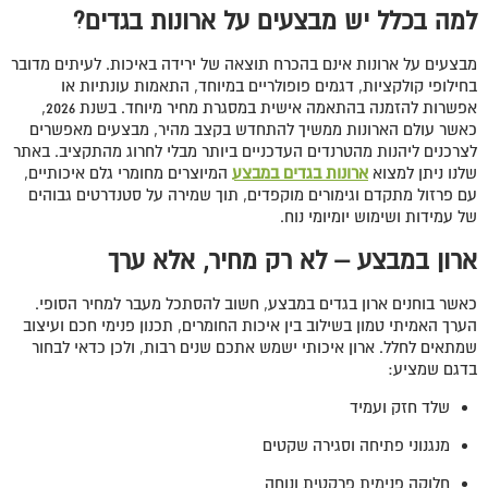
למה בכלל יש מבצעים על ארונות בגדים?
מבצעים על ארונות אינם בהכרח תוצאה של ירידה באיכות. לעיתים מדובר
בחילופי קולקציות, דגמים פופולריים במיוחד, התאמות עונתיות או
אפשרות להזמנה בהתאמה אישית במסגרת מחיר מיוחד. בשנת 2026,
כאשר עולם הארונות ממשיך להתחדש בקצב מהיר, מבצעים מאפשרים
לצרכנים ליהנות מהטרנדים העדכניים ביותר מבלי לחרוג מהתקציב. באתר
שלנו ניתן למצוא
ארונות בגדים במבצע
המיוצרים מחומרי גלם איכותיים,
עם פרזול מתקדם וגימורים מוקפדים, תוך שמירה על סטנדרטים גבוהים
של עמידות ושימוש יומיומי נוח.
ארון במבצע – לא רק מחיר, אלא ערך
כאשר בוחנים ארון בגדים במבצע, חשוב להסתכל מעבר למחיר הסופי.
הערך האמיתי טמון בשילוב בין איכות החומרים, תכנון פנימי חכם ועיצוב
שמתאים לחלל. ארון איכותי ישמש אתכם שנים רבות, ולכן כדאי לבחור
בדגם שמציע:
שלד חזק ועמיד
מנגנוני פתיחה וסגירה שקטים
חלוקה פנימית פרקטית ונוחה