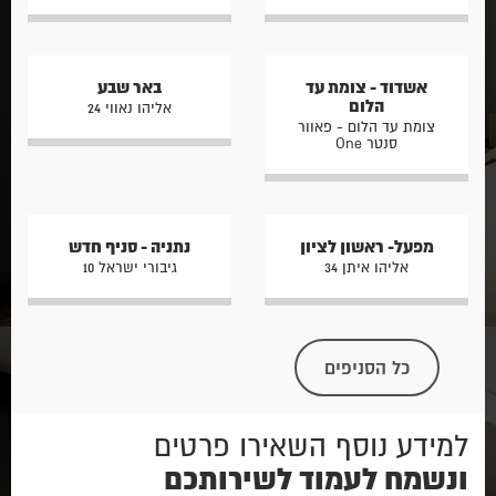
אשדוד - צומת עד
באר שבע
הלום
אליהו נאווי 24
צומת עד הלום - פאוור
סנטר One
מפעל- ראשון לציון
נתניה - סניף חדש
אליהו איתן 34
גיבורי ישראל 10
כל הסניפים
למידע נוסף השאירו פרטים
ונשמח לעמוד לשירותכם