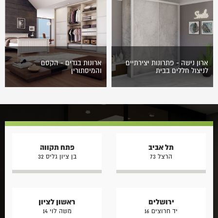
גם בעיות אחסון ומקום. מה
הנוח והמבוקש ביותר. עם זאת,
אפשר לעשות עם כל הבגדים,
חדרי ארונות נתפשים כמוצר
הנעליים…
יוקרתי שרק בעלי…
ארון נישה - פתרונות יצירתיים
ארונות בגדים - הקסם
לניצול חללים בבית
והמיסתורין
בכל בית קיימים חללים לא
ארונות בגדים אינם כמו שאר
מנוצלים, פינות צרות במסדרון,
הרהיטים שבבית. אכן, מן הסתם
שקעי קיר לצד עמודים, אזורים
הם דומים לרהיטים האחרים בכך
מתחת למדרגות, גומחות לצד
שהם עצמים בעלי ערך
דלתות או…
אסתטי…
תל אביב
פתח תקווה
הרצל 73
בן ציון גליס 32
ירושלים
ראשון לציון
יד חרוצים 16
משה לוי 14