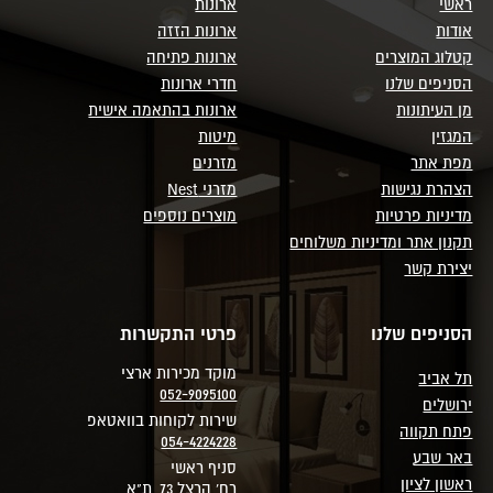
ראשי
ארונות
אודות
ארונות הזזה
קטלוג המוצרים
ארונות פתיחה
הסניפים שלנו
חדרי ארונות
מן העיתונות
ארונות בהתאמה אישית
המגזין
מיטות
מפת אתר
מזרנים
הצהרת נגישות
מזרני Nest
מדיניות פרטיות
מוצרים נוספים
תקנון אתר ומדיניות משלוחים
יצירת קשר
הסניפים שלנו
פרטי התקשרות
מוקד מכירות ארצי
תל אביב
052-9095100
ירושלים
שירות לקוחות בוואטאפ
פתח תקווה
054-4224228
באר שבע
סניף ראשי
ראשון לציון
רח' הרצל 73, ת"א