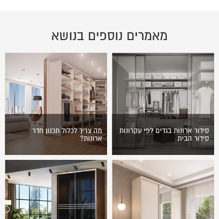
מאמרים נוספים בנושא
סידור ארונות בגדים לפי עקרונות
מה צריך לכלול תכנון חדר
סידור הבית
ארונות?
אחד האלמנטים שאנשים הכי
על מה מומלץ לחשוב כאשר
נרתעים מהם מבין עבודות סידור
ניגשים לבצע תכנון חדר ארונות?
הבית הוא סידור ארונות בגדים.
ריכזנו עבורכם כמה נקודות
עבור רוב האנשים מדובר במטלה
ושיקולים שכדאי לשים עליהם
שאינה…
דגש. מה…