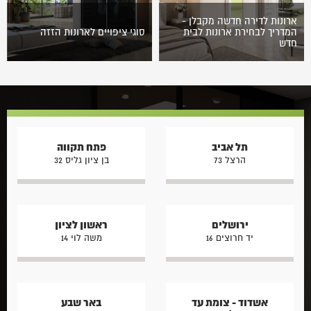
ארונות לדירה חדשה מקבלן -
המדריך לבחירת ארונות לבית
סוגי ציפויים לארונות הזזה
חדש
רכישת דירה חדשה מקבלן היא
ארונות הזזה מהווים כיום אלמנט
אחד הרגעים המרגשים ביותר
עיצובי קריטי ודומיננטי במראה
בחיים. לאחר קבלת המפתח
החדר. בעבר עיקרון עיצוב החדר
מתחיל שלב עיצוב הבית
היה הסוואת הארון, אולם כיום
והתאמתו לצרכים האישיים…
בשוק…
תל אביב
פתח תקווה
הרצל 73
בן ציון גליס 32
ירושלים
ראשון לציון
יד חרוצים 16
משה לוי 14
אשדוד - צומת עד
באר שבע