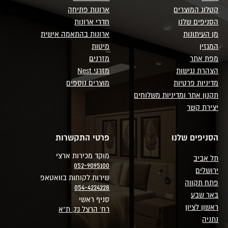
קטלוג המוצרים
ארונות פתיחה
הסניפים שלנו
חדרי ארונות
מן העיתונות
ארונות בהתאמה אישית
המגזין
מיטות
מפת אתר
מזרנים
הצהרת נגישות
מזרני Nest
מדיניות פרטיות
מוצרים נוספים
תקנון אתר ומדיניות משלוחים
יצירת קשר
הסניפים שלנו
פרטי התקשרות
מוקד מכירות ארצי
תל אביב
052-9095100
ירושלים
שירות לקוחות בוואטאפ
פתח תקווה
054-4224228
באר שבע
סניף ראשי
ראשון לציון
רח' הרצל 73, ת"א
נתניה