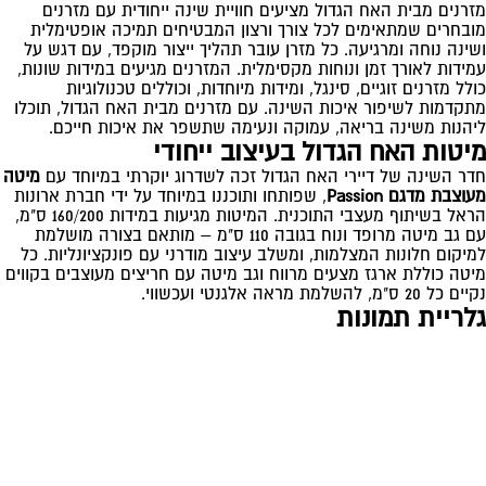
מזרנים מבית האח הגדול מציעים חוויית שינה ייחודית עם מזרנים
מובחרים שמתאימים לכל צורך ורצון המבטיחים תמיכה אופטימלית
ושינה נוחה ומרגיעה. כל מזרן עובר תהליך ייצור מוקפד, עם דגש על
עמידות לאורך זמן ונוחות מקסימלית. המזרנים מגיעים במידות שונות,
כולל מזרנים זוגיים, סינגל, ומידות מיוחדות, וכוללים טכנולוגיות
מתקדמות לשיפור איכות השינה. עם מזרנים מבית האח הגדול, תוכלו
ליהנות משינה בריאה, עמוקה ונעימה שתשפר את איכות חייכם.
מיטות האח הגדול בעיצוב ייחודי
חדר השינה של דיירי האח הגדול זכה לשדרוג יוקרתי במיוחד עם
מיטה
מעוצבת מדגם Passion
, שפותחו ותוכננו במיוחד על ידי חברת ארונות
הראל בשיתוף מעצבי התוכנית. המיטות מגיעות במידות 160/200 ס"מ,
עם גב מיטה מרופד ונוח בגובה 110 ס"מ – מותאם בצורה מושלמת
למיקום חלונות המצלמות, ומשלב עיצוב מודרני עם פונקציונליות. כל
מיטה כוללת ארגז מצעים מרווח וגב מיטה עם חריצים מעוצבים בקווים
נקיים כל 20 ס"מ, להשלמת מראה אלגנטי ועכשווי.
גלריית תמונות