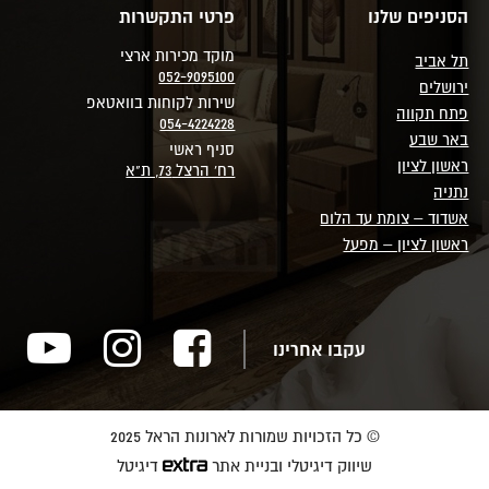
הסניפים שלנו
פרטי התקשרות
מוקד מכירות ארצי
תל אביב
052-9095100
ירושלים
שירות לקוחות בוואטאפ
פתח תקווה
054-4224228
באר שבע
סניף ראשי
ראשון לציון
רח' הרצל 73, ת"א
נתניה
אשדוד – צומת עד הלום
ראשון לציון – מפעל
עקבו אחרינו
© כל הזכויות שמורות לארונות הראל 2025
שיווק דיגיטלי ובניית אתר
דיגיטל