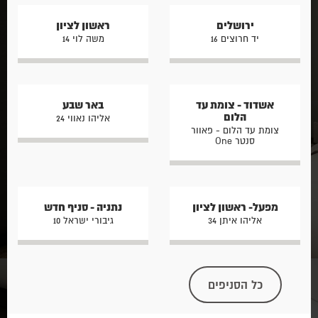
ירושלים
ראשון לציון
יד חרוצים 16
משה לוי 14
אשדוד - צומת עד
באר שבע
הלום
אליהו נאווי 24
צומת עד הלום - פאוור
סנטר One
מפעל- ראשון לציון
נתניה - סניף חדש
אליהו איתן 34
גיבורי ישראל 10
כל הסניפים