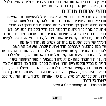
באופן זה, חדרי הארונות המודרניים והמעוצבים, יכולים להתאים לכל
חדר, כאשר ניתן לתכנן גם חדר ארונות פינתי.
חדרי ארונות מובנים
תכנון של חדר
ארונות
בהתאמה אישית, יכול להיעשות גם באמצעות
חדרי ארונות
מעוצבים ומובנים הניתנים להתקנה בכל שטח המיועד
מלכתחילה לצורך כך. חדרי הארונות המובנים הם בדרך כלל חדרי
ארונות "נסתרים" הניתנים להקמה בכל חלל בסביבת המגורים ולא
בהכרח בחדרי השינה או יחידות ההורים. חדרי ארונות מובנים ניתנים
להקמה עם דלת דקורטיבית אותה ניתן לעצב בהתאמה אישית לעיצוב
הכללי של חלל הפנים בו בחרתם למקם את חדר הארונות.
על מנת להבטיח לעצמכם
חדר ארונות יוקרתי
ומעוצב המותאם
לסביבת המגורים, קיימת חשיבות רבה לזהותה של החברה המלווה את
תהליך התכנון, הייצור וההקמה של חדר הארונות, ולכן, מומלץ לבחור
את זהות החברה בהתאם לניסיון המקצועי העומד לרשותה בענף
הריהוט בכלל ובקטגוריית חדרי ארונות בפרט, ובתוך כך, לבחון את כל
השירותים המצקועיים המוצעים לכם על ידי החברה משלב הייעוץ, דרך
העיצוב האישי ועד לאופן הייצור של מבנה חדר הארונות. כמו כן, חשוב
להתייחס לפרמטרים מקצועיים כגון אחריות וטיב השירות המוענק לכם
לאורך כל הדרך.
on
Posted in
המגזין
Leave a Comment
לשנות
חלל
יפוש:
של
החדר
ליוקרתי