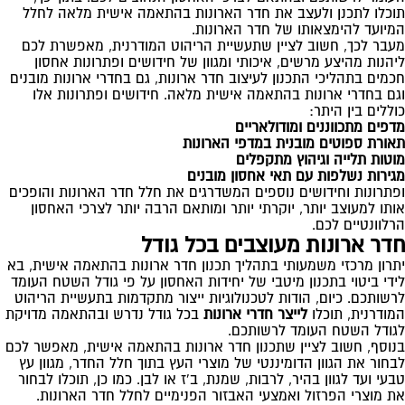
תוכלו לתכנן ולעצב את חדר הארונות בהתאמה אישית מלאה לחלל
המיועד להימצאותו של חדר הארונות.
מעבר לכך, חשוב לציין שתעשיית הריהוט המודרנית, מאפשרת לכם
ליהנות מהיצע מרשים, איכותי ומגוון של חידושים ופתרונות אחסון
חכמים בתהליכי התכנון לעיצוב חדר ארונות, גם בחדרי ארונות מובנים
וגם בחדרי ארונות בהתאמה אישית מלאה. חידושים ופתרונות אלו
כוללים בין היתר:
מדפים מתכווננים ומודולאריים
תאורת ספוטים מובנית במדפי הארונות
מוטות תלייה וגיהוץ מתקפלים
מגירות נשלפות עם תאי אחסון מובנים
ופתרונות וחידושים נוספים המשדרגים את חלל חדר הארונות והופכים
אותו למעוצב יותר, יוקרתי יותר ומותאם הרבה יותר לצרכי האחסון
הרלוונטיים לכם.
חדר ארונות מעוצבים בכל גודל
יתרון מרכזי משמעותי בתהליך תכנון חדר ארונות בהתאמה אישית, בא
לידי ביטוי בתכנון מיטבי של יחידות האחסון על פי גודל השטח העומד
לרשותכם. כיום, הודות לטכנולוגיות ייצור מתקדמות בתעשיית הריהוט
המודרנית, תוכלו
לייצר חדרי ארונות
בכל גודל נדרש ובהתאמה מדויקת
לגודל השטח העומד לרשותכם.
בנוסף, חשוב לציין שתכנון חדר ארונות בהתאמה אישית, מאפשר לכם
לבחור את הגוון הדומיננטי של מוצרי העץ בתוך חלל החדר, מגוון עץ
טבעי ועד לגוון בהיר, לרבות, שמנת, ב'ז או לבן. כמו כן, תוכלו לבחור
את מוצרי הפרזול ואמצעי האבזור הפנימיים לחלל חדר הארונות.