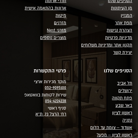
הסניפים שלנו
חדרי ארונות
מן העיתונות
ארונות בהתאמה אישית
המגזין
מיטות
מפת אתר
מזרנים
הצהרת נגישות
מזרני Nest
מדיניות פרטיות
מוצרים נוספים
תקנון אתר ומדיניות משלוחים
יצירת קשר
הסניפים שלנו
פרטי התקשרות
מוקד מכירות ארצי
תל אביב
052-9095100
ירושלים
שירות לקוחות בוואטאפ
פתח תקווה
054-4224228
באר שבע
סניף ראשי
ראשון לציון
רח' הרצל 73, ת"א
נתניה
אשדוד – צומת עד הלום
ראשון לציון – מפעל