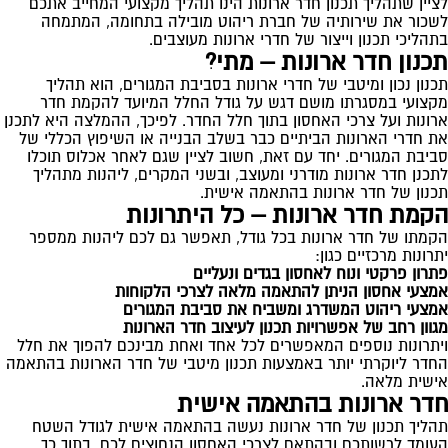
לציין שתהליך תכנון חדר ארונות הינו תהליך מקצועי המחייב אתכם
לשכור את שירותיה של חברת ריהוט מובילה בתחומה, המתמחה
בתהליכי תכנון וייצור של חדרי ארונות מעוצבים.
תכנון חדר ארונות – מתי?
תכנון נכון ומיטבי של
חדרי ארונות
בסביבת המגורים, הוא תהליך
מקצועי במסגרתו מושם דגש על גודל החלל המיועד להקמת חדר
ארונות ועל צרכי האחסון בתוך חלל החדר. לפיכך, ההמלצה היא לתכנן
את חדרי הארונות הביתיים כבר בשלב הבנייה או השיפוץ הכללי של
סביבת המגורים. יחד עם זאת, חשוב לציין שגם לאחר אכלוס תוכלו
לתכנן חדר ארונות מודרני ומעוצב, ובשני המקרים, ליהנות מתהליך
תכנון של חדר ארונות בהתאמה אישית.
הקמת חדר ארונות – כל היתרונות
הקמתו של חדר ארונות בכל גודל, תאפשר גם לכם ליהנות ממספר
יתרונות מרכזיים כגון:
פתרון פרקטי ונוח לאחסון בגדים ונעליים
אמצעי אחסון הניתן להתאמה מלאה לצרכי הלקוחות
אמצעי ריהוט המשדרג ומשביח את סביבת המגורים
מגוון רחב של אפשרויות תכנון לעיצוב חדר הארונות
ויתרונות נוספים המאפשרים לכל אחד ואחת מבינכם להפוך את חלל
החדר ליוקרתי יותר באמצעות תכנון מיטבי של חדר הארונות בהתאמה
אישית מלאה.
חדר ארונות בהתאמה אישית
תהליך תכנון של חדר ארונות נעשה בהתאמה אישית לגודל השטח
העומד לרשותכם ובהתאם לצרכי האחסון הנחוצים לכם. בתוך כך,